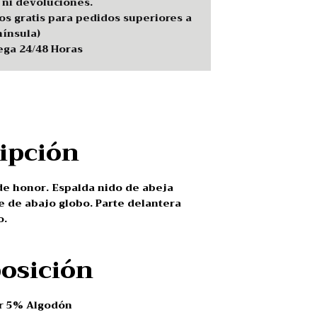
ni devoluciones.
os gratis para pedidos superiores a
ínsula
)
ega 24/48 Horas
ripción
de honor. Espalda nido de abeja
te de abajo globo. Parte delantera
o.
osición
r 5% Algodón